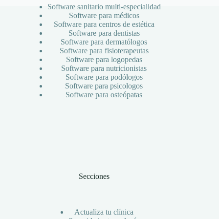
online
Software sanitario multi-especialidad
en
Software para médicos
ClinicBai:
Software para centros de estética
integra
Software para dentistas
Software para dermatólogos
un
Software para fisioterapeutas
enlace
Software para logopedas
en
Software para nutricionistas
tu
Software para podólogos
web
Software para psicologos
y
Software para osteópatas
redes
sociales
Secciones
Actualiza tu clínica