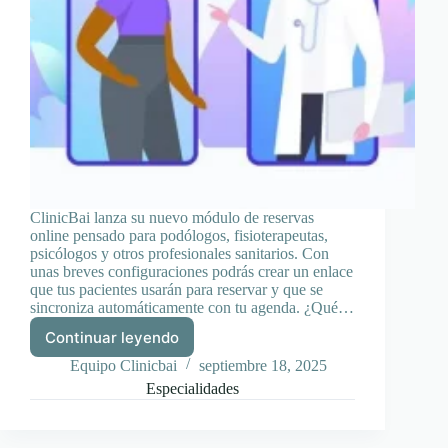
ClinicBai lanza su nuevo módulo de reservas
online pensado para podólogos, fisioterapeutas,
psicólogos y otros profesionales sanitarios. Con
unas breves configuraciones podrás crear un enlace
que tus pacientes usarán para reservar y que se
sincroniza automáticamente con tu agenda. ¿Qué…
Continuar leyendo
Nuevo
módulo
Equipo Clinicbai
septiembre 18, 2025
de
Especialidades
reserva
de
citas